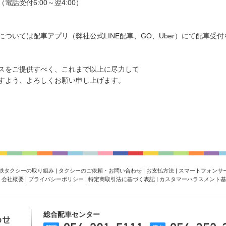
受付6:00～翌4:00）
ついては配車アプリ（弊社公式LINE配車、GO、Uber）にて配車受
スをご提供すべく、これまで以上に尽力して
すよう、よろしくお願い申し上げます。
鉄タクシーの取り組み
|
タクシーのご依頼・お問い合わせ
|
お支払方法
|
スマートフォンサ
|
会社概要
|
プライバシーポリシー
|
特定商取引法に基づく表記
|
カスタマーハラスメント基
総合配車センター