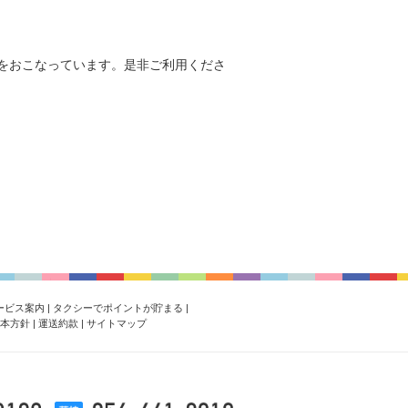
付をおこなっています。是非ご利用くださ
ービス案内
|
タクシーでポイントが貯まる
|
本方針
|
運送約款
|
サイトマップ