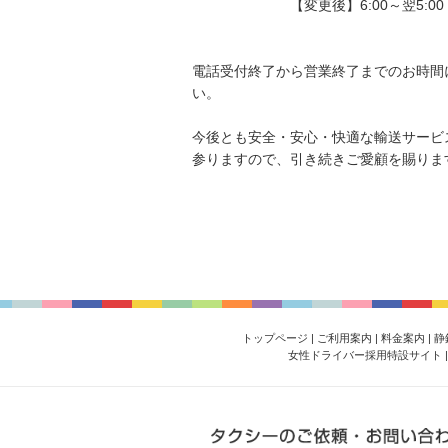
【変更後】6:00～翌5:00（電話
電話受付終了から営業終了までのお時間に
い。
今後とも安全・安心・快適な輸送サービ
参りますので、引き続きご愛顧を賜りま
トップページ
|
ご利用案内
|
料金案内
|
静
女性ドライバー採用特設サイト