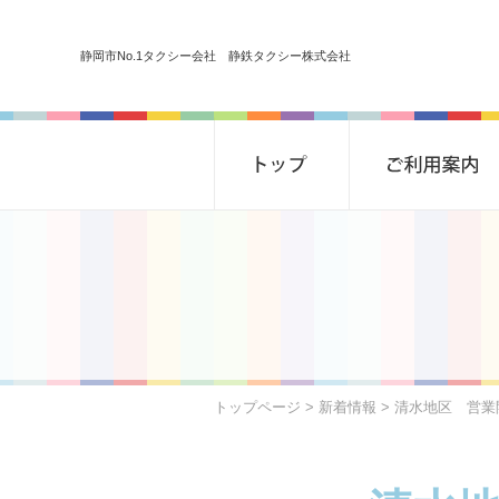
静岡市No.1タクシー会社 静鉄タクシー株式会社
トップページ
>
新着情報
> 清水地区 営