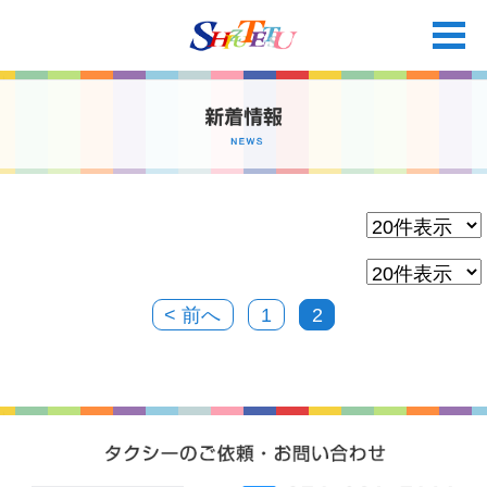
M
< 前へ
1
2